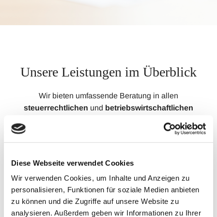
Unsere Leistungen im Überblick
Wir bieten umfassende Beratung in allen
steuerrechtlichen
und
betriebswirtschaftlichen
Fragen und übernehmen gerne die zeitintensiven und
anspruchsvollen Aufgaben für Sie. Mit unserem
umfangreichen Fachwissen, insbesondere in den
folgenden Bereichen, stehen wir Ihnen jederzeit zur
Diese Webseite verwendet Cookies
Seite, um Sie durch die vielschichtigen Anforderungen
Wir verwenden Cookies, um Inhalte und Anzeigen zu
der steuerlichen Angelegenheiten zu begleiten:
personalisieren, Funktionen für soziale Medien anbieten
zu können und die Zugriffe auf unsere Website zu
analysieren. Außerdem geben wir Informationen zu Ihrer