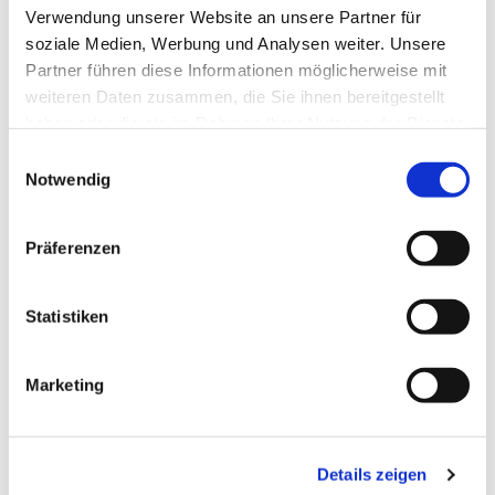
Verwendung unserer Website an unsere Partner für
soziale Medien, Werbung und Analysen weiter. Unsere
Steuererklärungen für Unternehmen
Partner führen diese Informationen möglicherweise mit
und Privatpersonen
weiteren Daten zusammen, die Sie ihnen bereitgestellt
Vertretung vor Finanzbehörden und
haben oder die sie im Rahmen Ihrer Nutzung der Dienste
Finanzgerichten
gesammelt haben.
Einwilligungsauswahl
Erstellung der Lohn- und
Notwendig
Gehaltsabrechnungen
Umfassende Beratung für eine
Präferenzen
optimale Steuergestaltung
Erstellung von Buchführungen und
Statistiken
Jahresabschlüssen
Überprüfung von Steuerbescheiden
Marketing
Details zeigen