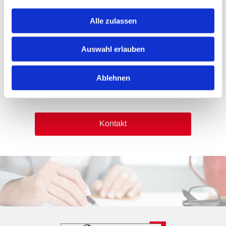
Wir informieren Sie auch ausführlich über die Folgen,
Rechte und Pflichten bei einer
Selbstanzeige
und
Alle zulassen
beraten Sie in
Steuerstrafsachen
sowie
Bußgeldsachen
wegen
Auswahl erlauben
Steuerordnungswidrigkeiten
.
Vereinbaren Sie jetzt einen Termin! Wir freuen
Ablehnen
uns, Ihnen helfen zu können!
Kontakt